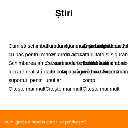
Știri
Cum să schimbați șocuri la o mașină: un ghid pas
Cum funcționează șocurile de aer? 
Amortizoare de cupl
cu pas pentru mecanicii de acasă
presiune și aplicații
stabilitate și siguran
Schimbarea amortizoarelor la o mașină este o
Ce sunt șocurile de aer? Un amortiz
Rolul esențial al am
lucrare realistă de bricolaj dacă aveți un cric,
face doar o singură treabă: control
remorcii Amortizoar
suporturi pentr
unui ar
comp
Citeşte mai mult
Citeşte mai mult
Citeşte mai mult
Nu ai găsit un produs care ți se potrivește?