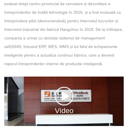
evaluat drept centru provincial de cercetare și dezvoltare a
întreprinderilor de înaltă tehnologie în 2016; și a fost evaluată ca
întreprindere pilot (demonstrativă) pentru Internetul lucrurilor și
Internetul industrial din fabrică Hangzhou în 2018. De la înființare,
compania a urmat cu strictețe sistemul de management
iatf16949, folosind ERP, MES, WMS și tot felul de echipamente
inteligente pentru a actualiza continuu fabrica, care a devenit
reperul întreprinderilor interne de producție inteligentă.
Video