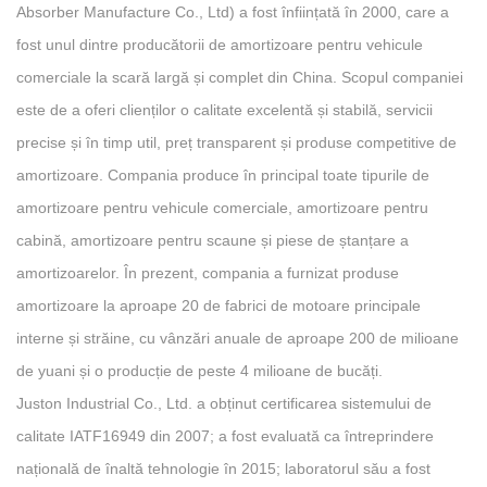
Absorber Manufacture Co., Ltd) a fost înființată în 2000, care a
fost unul dintre producătorii de amortizoare pentru vehicule
comerciale la scară largă și complet din China. Scopul companiei
este de a oferi clienților o calitate excelentă și stabilă, servicii
precise și în timp util, preț transparent și produse competitive de
amortizoare. Compania produce în principal toate tipurile de
amortizoare pentru vehicule comerciale, amortizoare pentru
cabină, amortizoare pentru scaune și piese de ștanțare a
amortizoarelor. În prezent, compania a furnizat produse
amortizoare la aproape 20 de fabrici de motoare principale
interne și străine, cu vânzări anuale de aproape 200 de milioane
de yuani și o producție de peste 4 milioane de bucăți.
Juston Industrial Co., Ltd. a obținut certificarea sistemului de
calitate IATF16949 din 2007; a fost evaluată ca întreprindere
națională de înaltă tehnologie în 2015; laboratorul său a fost